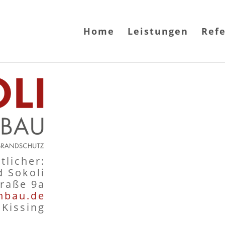
Home
Leistungen
Ref
tlicher:
d Sokoli
traße 9a
nbau.de
 Kissing